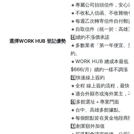
🔸專屬公司抬頭信件，安心
🔸不收私人信函、不收雜物包
🔸每週乙次轉寄信件自付郵資
🔸自取信件（統一於：高雄三
4️⃣續約不漲價承諾
選擇WORK HUB 登記優勢
🔸多數業者「第一年便宜、
約
。
🔸WORK HUB 總成本最低：
$666/月）續約一樣不調漲
5️⃣快速線上簽約
🔸全程 線上簽約流程，最快 
🔸適合外縣市或海外業主，
6️⃣多館選址＋專業門面
🔸台中、高雄多館據點
。
🔸每個館點皆在黃金地段商辦
7️⃣創業額外加值