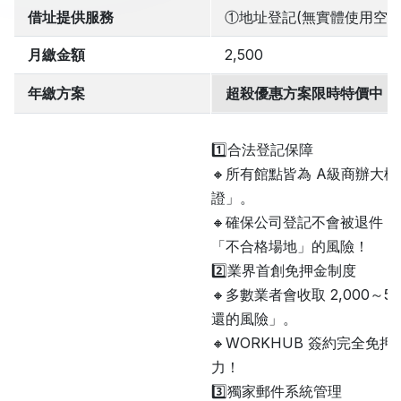
借址提供服務
①地址登記(無實體使用空間
月繳金額
2,500
年繳方案
超殺優惠方案限時特價中，
1️⃣合法登記保障
🔸所有館點皆為 A級商辦大
證」
。
🔸確保公司登記不會被退件
「不合格場地」的風險！
2️⃣業界首創免押金制度
🔸多數業者會收取 2,000～
還的風險」
。
🔸WORKHUB 簽約完全
力！
3️⃣獨家郵件系統管理