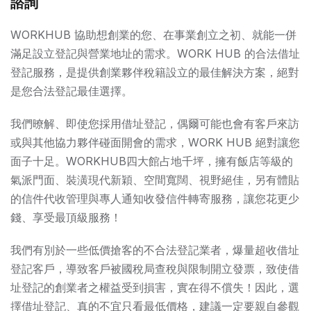
諮詢
WORKHUB 協助想創業的您、在事業創立之初、就能一併
滿足設立登記與營業地址的需求。WORK HUB 的合法借址
登記服務，是提供創業夥伴稅籍設立的最佳解決方案，絕對
是您合法登記最佳選擇。
我們暸解、即使您採用借址登記，偶爾可能也會有客戶來訪
或與其他協力夥伴碰面開會的需求，WORK HUB 絕對讓您
面子十足。WORKHUB四大館占地千坪，擁有飯店等級的
氣派門面、裝潢現代新穎、空間寬闊、視野絕佳，另有體貼
的信件代收管理與專人通知收發信件轉寄服務，讓您花更少
錢、享受最頂級服務！
我們有別於一些低價搶客的不合法登記業者，爆量超收借址
登記客戶，導致客戶被國稅局查稅與限制開立發票，致使借
址登記的創業者之權益受到損害，實在得不償失！因此，選
擇借址登記、真的不宜只看最低價格，建議一定要親自參觀