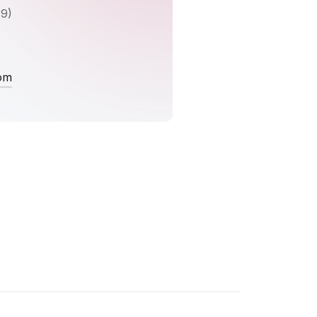
9)
om