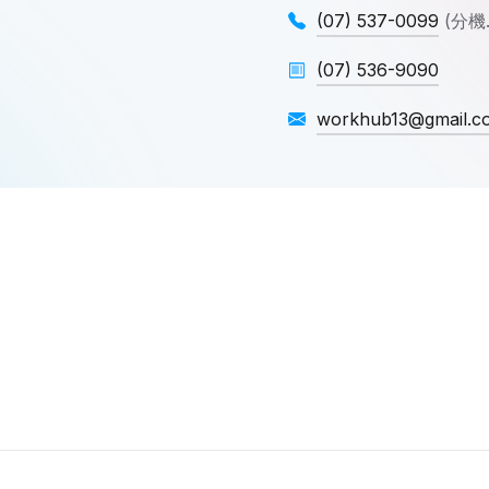
(07) 537-0099
(分機.
(07) 536-9090
workhub13@gmail.c