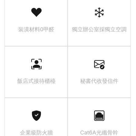
裝潢材料0甲醛
獨立辦公室採獨立空調
飯店式接待櫃檯
秘書代收發信件
企業級防火牆
Cat6A光纖骨幹