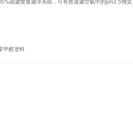
85%細濾雙重濾淨系統，可有效過濾空氣中的pm2.5物質
零甲醛塗料