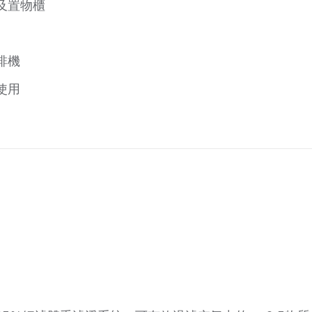
及置物櫃
啡機
使用