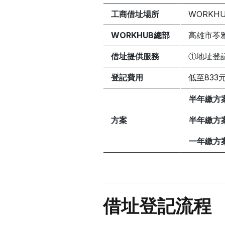
工商借址場所
WORKH
WORKHUB總部
高雄市苓雅區
借址提供服務
①地址登
登記費用
低至833
半年繳方案
方案
半年繳方
一年繳方
借址登記流程