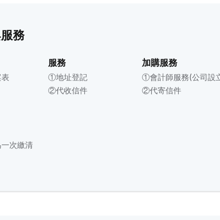
與服務
服務
加購服務
案表
①地址登記
①會計師服務(公司設
②代收信件
②代寄信件
為一次繳清