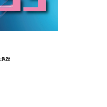
！
大保證