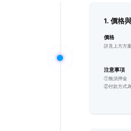
1. 價格
價格
詳見上方方
注意事項
①無須押金
②付款方式