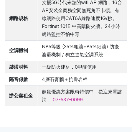
支援5G時代來臨的wifi AP 網路，16台
AP安裝全商務空間無死角不卡頓。有
網路規格
線網路使用CAT6A線路速度1G/秒。
Fortinet 101E 中高階防火牆。24小時
網路監控不怕中毒
N85等級 (35%粗濾+85%細濾) 防疫
空調機制
濾霾機制 / 獨立進氣空調系統
裝潢材料
一級防火建材，0甲醛使用
隔音係數
4層石膏牆＋抗噪岩棉
超殺優惠方案限時特價中，歡迎來電諮
辦公室租金
詢，
07-537-0099