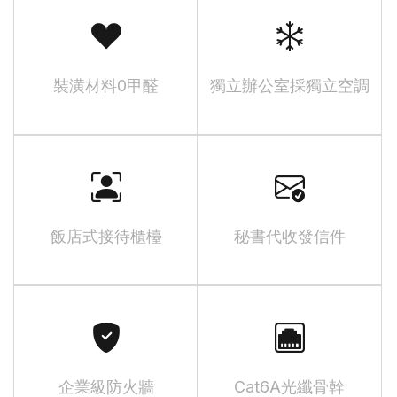
裝潢材料0甲醛
獨立辦公室採獨立空調
飯店式接待櫃檯
秘書代收發信件
企業級防火牆
Cat6A光纖骨幹